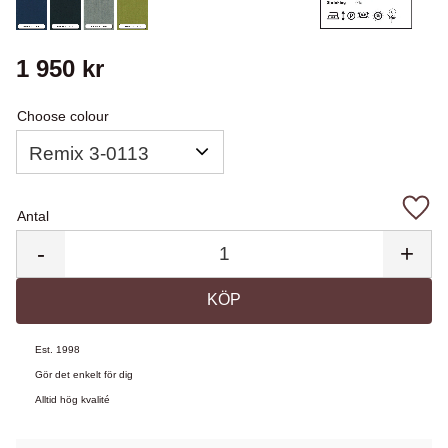
1 950
kr
Choose colour
Antal
Lägg 
-
+
KÖP
Est. 1998
Gör det enkelt för dig
Alltid hög kvalité