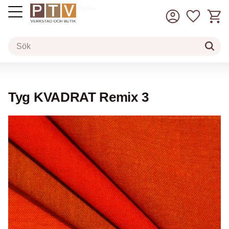
Kundv
Favorit
inkl. moms
Meny
Tyg KVADRAT Remix 3