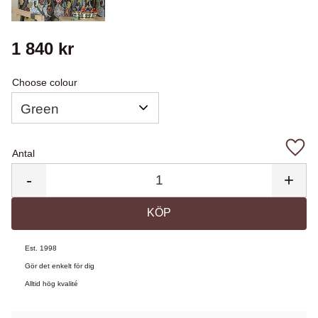
1 840
kr
Choose colour
Antal
Lägg 
-
+
KÖP
Est. 1998
Gör det enkelt för dig
Alltid hög kvalité