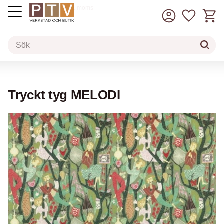
Kundv
Favorit
inkl. moms
Meny
Tryckt tyg MELODI