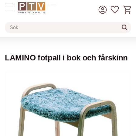
Kundv
Favorit
inkl. moms
Meny
LAMINO fotpall i bok och fårskinn