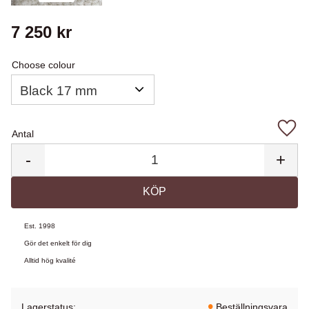
7 250
kr
Choose colour
Antal
Lägg 
-
+
KÖP
Est. 1998
Gör det enkelt för dig
Alltid hög kvalité
Lagerstatus
Beställningsvara