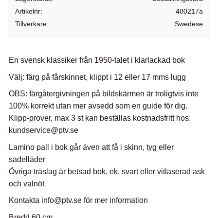
Artikelnr
400217a
Tillverkare
Swedese
En svensk klassiker från 1950-talet i klarlackad bok
Välj: färg på fårskinnet, klippt i 12 eller 17 mms lugg
OBS: färgåtergivningen på bildskärmen är troligtvis inte
100% korrekt utan mer avsedd som en guide för dig.
Klipp-prover, max 3 st kan beställas kostnadsfritt hos:
kundservice@ptv.se
Lamino pall i bok går även att få i skinn, tyg eller
sadelläder
Övriga träslag är betsad bok, ek, svart eller vitlaserad ask
och valnöt
Kontakta info@ptv.se för mer information
Bredd 60 cm