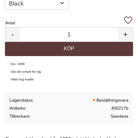
Antal
Lägg 
-
+
KÖP
Est. 1998
Gör det enkelt för dig
Alltid hög kvalité
Lagerstatus
Beställningsvara
Artikelnr
400217b
Tillverkare
Swedese