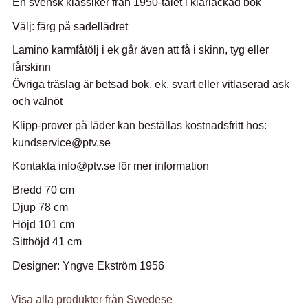
En svensk klassiker från 1950-talet i klarlackad bok
Välj: färg på sadellädret
Lamino karmfåtölj i ek går även att få i skinn, tyg eller
fårskinn
Övriga träslag är betsad bok, ek, svart eller vitlaserad ask
och valnöt
Klipp-prover på läder kan beställas kostnadsfritt hos:
kundservice@ptv.se
Kontakta info@ptv.se för mer information
Bredd 70 cm
Djup 78 cm
Höjd 101 cm
Sitthöjd 41 cm
Designer: Yngve Ekström 1956
Visa alla produkter från Swedese