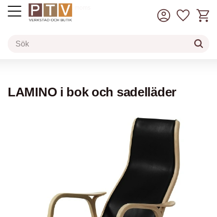
Kundv
Favorit
inkl. moms
Meny
LAMINO i bok och sadelläder