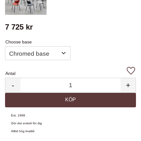
7 725
kr
Choose base
Antal
Lägg 
-
+
KÖP
Est. 1998
Gör det enkelt för dig
Alltid hög kvalité