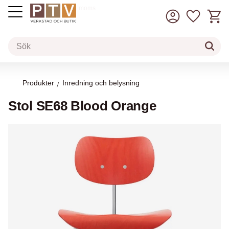
Kundv
Favorit
inkl. moms
Meny
Produkter
Inredning och belysning
Stol SE68 Blood Orange