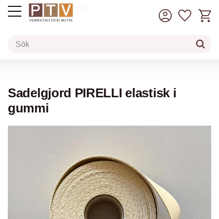
Kundv
Favorit
inkl. moms
Meny
Sadelgjord PIRELLI elastisk i
gummi