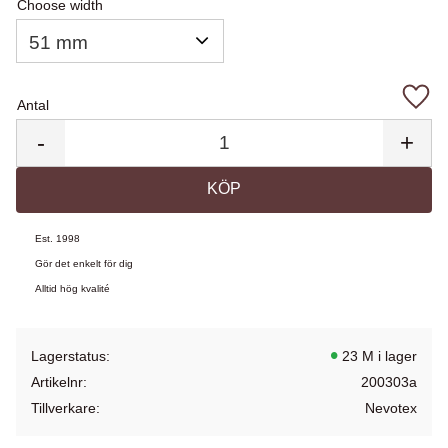
Choose width
Antal
Lägg 
-
+
KÖP
Est. 1998
Gör det enkelt för dig
Alltid hög kvalité
Lagerstatus
23 M i lager
Artikelnr
200303a
Tillverkare
Nevotex