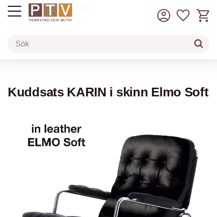
Kundv
Favorit
inkl. moms
Meny
Kuddsats KARIN i skinn Elmo Soft