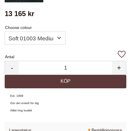
13 165
kr
Choose colour
Antal
Lägg 
-
+
KÖP
Est. 1998
Gör det enkelt för dig
Alltid hög kvalité
Lagerstatus
Beställningsvara