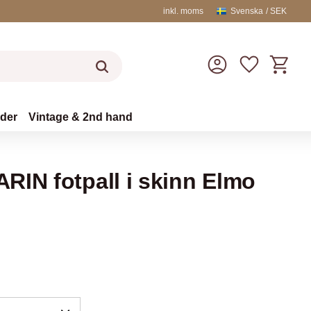
inkl. moms
Svenska
SEK
Kundvag
Favoriter
äder
Vintage & 2nd hand
RIN fotpall i skinn Elmo