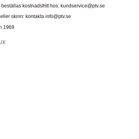
 beställas kostnadsfritt hos: kundservice@ptv.se
 eller skinn: kontakta info@ptv.se
n 1969
DUX