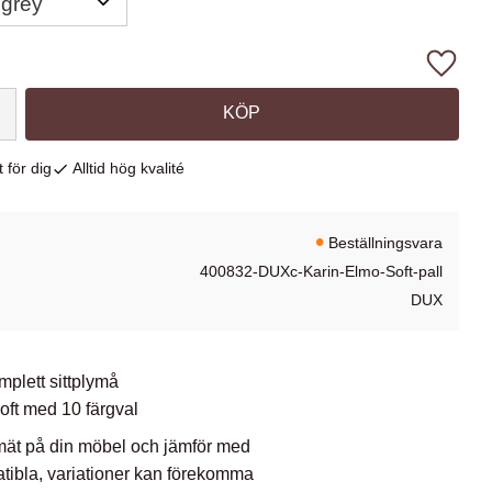
Lägg ti
KÖP
 för dig
Alltid hög kvalité
Beställningsvara
400832-DUXc-Karin-Elmo-Soft-pall
DUX
plett sittplymå
oft med 10 färgval
 mät på din möbel och jämför med
tibla, variationer kan förekomma