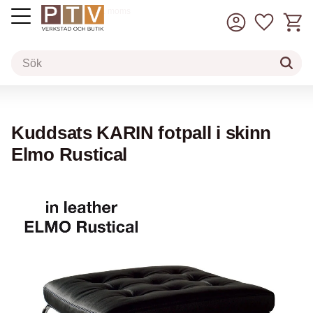
Kundv
Favorit
inkl. moms
Meny
Kuddsats KARIN fotpall i skinn
Elmo Rustical