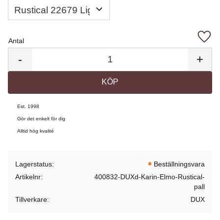
Antal
Lägg 
-
+
KÖP
Est. 1998
Gör det enkelt för dig
Alltid hög kvalité
Lagerstatus
Beställningsvara
Artikelnr
400832-DUXd-Karin-Elmo-Rustical-
pall
Tillverkare
DUX