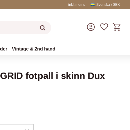
inkl. moms
Svenska
SEK
Kundvag
Favoriter
äder
Vintage & 2nd hand
GRID fotpall i skinn Dux