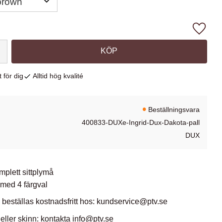
Lägg ti
KÖP
 för dig
Alltid hög kvalité
Beställningsvara
400833-DUXe-Ingrid-Dux-Dakota-pall
DUX
plett sittplymå
 med 4 färgval
 beställas kostnadsfritt hos: kundservice@ptv.se
 eller skinn: kontakta info@ptv.se