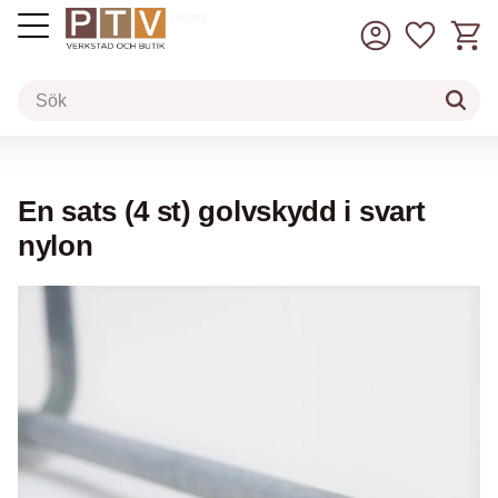
Kundv
Favorit
inkl. moms
Meny
En sats (4 st) golvskydd i svart
nylon