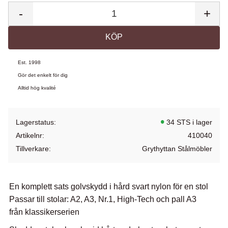
-
+
KÖP
Est. 1998
Gör det enkelt för dig
Alltid hög kvalité
Lagerstatus
34 STS i lager
Artikelnr
410040
Tillverkare
Grythyttan Stålmöbler
En komplett sats golvskydd i hård svart nylon för en stol
Passar till stolar: A2, A3, Nr.1, High-Tech och pall A3
från klassikerserien