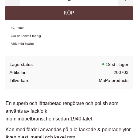
KÖP
Est. 1998
Gör det enkelt för dig
Alltid hög kvalité
Lagerstatus
19 st i lager
Artikelnr
200703
Tillverkare
MaPa products
En superb och lättarbetad rengörare och polish som
använts av fackfolk
inom möbelbranschen sedan 1940-talet
Kan med fördel användas på alla lackade & polerade ytor
även plast, metall och kakel mm