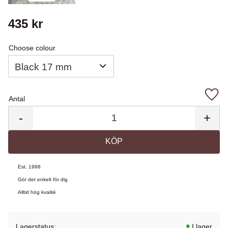
435
kr
Choose colour
Antal
Lägg 
-
+
KÖP
Est. 1998
Gör det enkelt för dig
Alltid hög kvalité
Lagerstatus
I lager