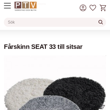
Kundv
Favorit
inkl. moms
Meny
Fårskinn SEAT 33 till sitsar