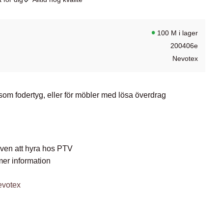
100 M i lager
200406e
Nevotex
om fodertyg, eller för möbler med lösa överdrag
 även att hyra hos PTV
mer information
evotex