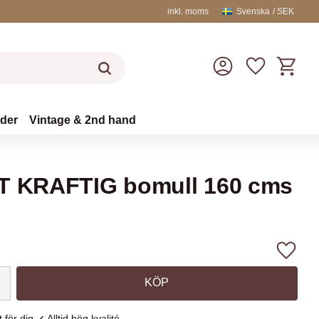
inkl. moms
Svenska
SEK
Kundvag
Favoriter
äder
Vintage & 2nd hand
IT KRAFTIG bomull 160 cms
Lägg ti
KÖP
 för dig
Alltid hög kvalité