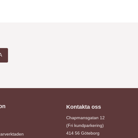
A
on
Kontakta oss
Chapmansgatan 12
(Fri kundparkering)
414 56 Göteborg
arverktaden