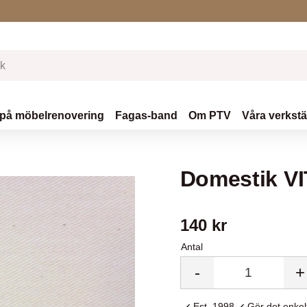
 på möbelrenovering
Fagas-band
Om PTV
Våra verkst
Domestik V
140
kr
Antal
-
+
Est. 1998
Gör det enkelt