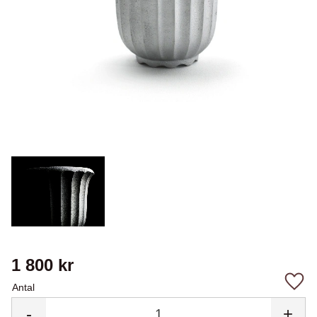
1 800
kr
Antal
Lägg 
-
+