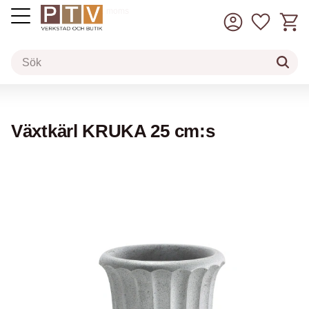
Kundv
Favorit
inkl. moms
Meny
Växtkärl KRUKA 25 cm:s