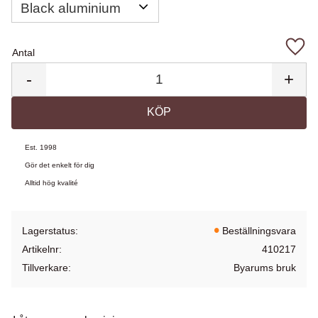
Antal
Lägg 
-
+
KÖP
Est. 1998
Gör det enkelt för dig
Alltid hög kvalité
Lagerstatus
Beställningsvara
Artikelnr
410217
Tillverkare
Byarums bruk