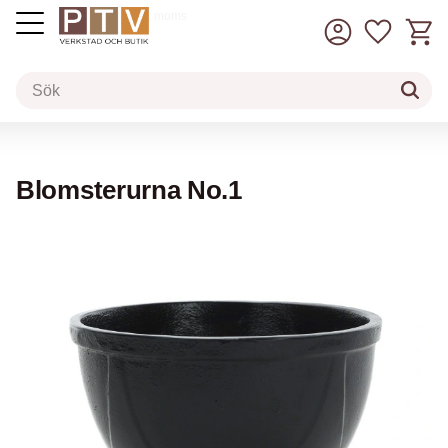
Kundv
Favorit
inkl. moms
Meny
Blomsterurna No.1