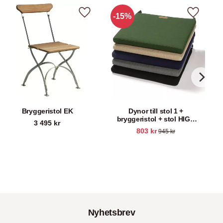
15
%
Lägg till i favoriter
Lägg till 
Bryggeristol EK
Dynor till stol 1 +
bryggeristol + stol HIGH
3 495
kr
TECH
803
kr
945
kr
Nyhetsbrev