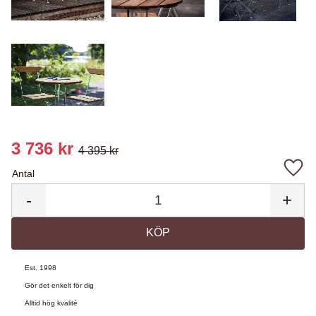
Nedsatt pris:
3 736
kr
4 395
kr
Ordinarie pris:
Antal
Lägg 
-
+
KÖP
Est. 1998
Gör det enkelt för dig
Alltid hög kvalité