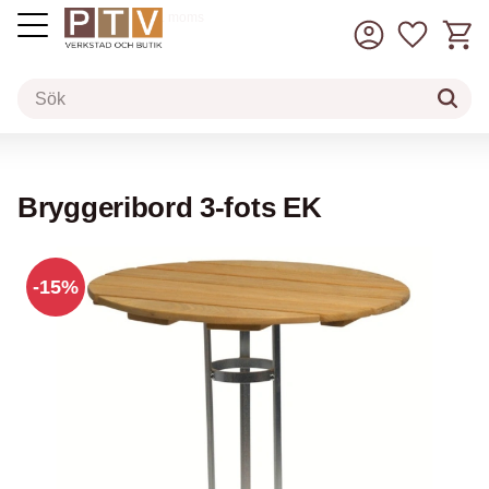
Kundv
Favorit
inkl. moms
Meny
Bryggeribord 3-fots EK
15
%