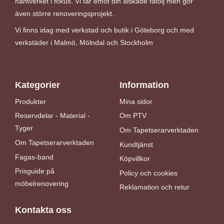
hantverket i fokus. Vi tar emot din älskade fåtölj men gör
även större renoveringsprojekt.
Vi finns idag med verkstad och butik i Göteborg och med
verkstäder i Malmö, Mölndal och Stockholm
Kategorier
Information
Produkter
Mina sidor
Reservdelar - Material -
Om PTV
Tyger
Om Tapetserarverktaden
Om Tapetserarverktaden
Kundtjänst
Fagas-band
Köpvillkor
Prisguide på
Policy och cookies
möbelrenovering
Reklamation och retur
Kontakta oss