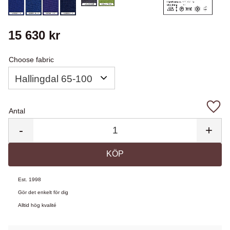
15 630
kr
Choose fabric
Antal
Lägg 
-
+
KÖP
Est. 1998
Gör det enkelt för dig
Alltid hög kvalité