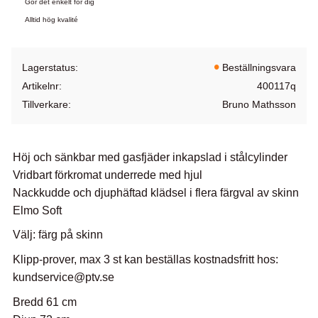
Gör det enkelt för dig
Alltid hög kvalité
Lagerstatus
Beställningsvara
Artikelnr
400117q
Tillverkare
Bruno Mathsson
Höj och sänkbar med gasfjäder inkapslad i stålcylinder
Vridbart förkromat underrede med hjul
Nackkudde och djuphäftad klädsel i flera färgval av skinn
Elmo Soft
Välj: färg på skinn
Klipp-prover, max 3 st kan beställas kostnadsfritt hos:
kundservice@ptv.se
Bredd 61 cm