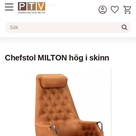
Kundv
Favorit
inkl. moms
Meny
Chefstol MILTON hög i skinn