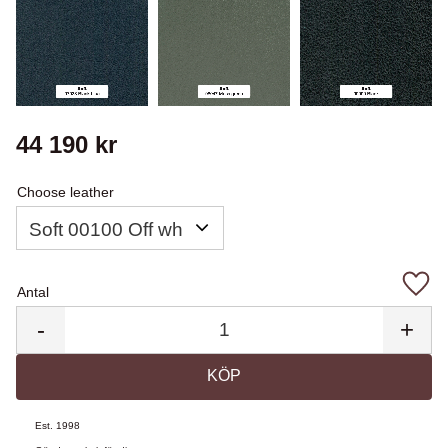
44 190
kr
Choose leather
Antal
Lägg 
-
+
KÖP
Est. 1998