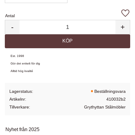
Antal
Lägg 
-
+
KÖP
Est. 1998
Gör det enkelt för dig
Alltid hög kvalité
Lagerstatus
Beställningsvara
Artikelnr
410032b2
Tillverkare
Grythyttan Stålmöbler
Nyhet från 2025