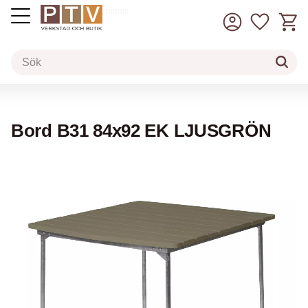
Kundv
Favorit
inkl. moms
Meny
Bord B31 84x92 EK LJUSGRÖN