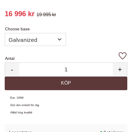
Nedsatt pris:
16 996
kr
19 995
kr
Ordinarie pris:
Choose base
Antal
Lägg 
-
+
KÖP
Est. 1998
Gör det enkelt för dig
Alltid hög kvalité