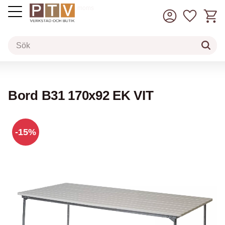
Kundv
Favorit
inkl. moms
Meny
Bord B31 170x92 EK VIT
15
%