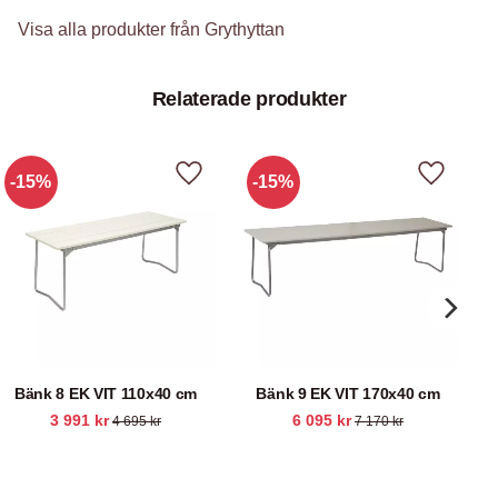
Visa alla produkter från Grythyttan
Relaterade produkter
15
%
15
%
Lägg till i favoriter
Lägg till 
Bänk 8 EK VIT 110x40 cm
Bänk 9 EK VIT 170x40 cm
3 991
kr
6 095
kr
4 695
kr
7 170
kr