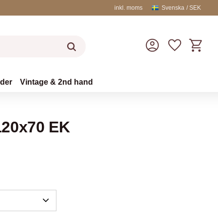
inkl. moms
Svenska
SEK
Kundvag
Favoriter
äder
Vintage & 2nd hand
120x70 EK