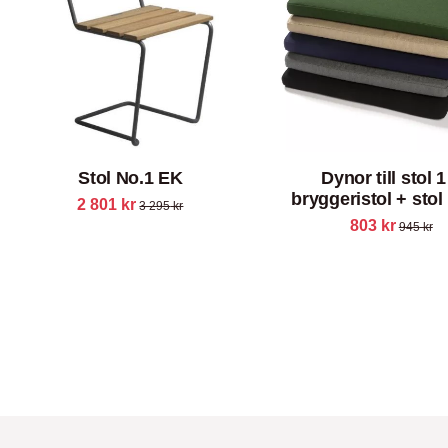
Stol No.1 EK
Dynor till stol 1
bryggeristol + sto
2 801
kr
3 295
kr
TECH
803
kr
945
kr