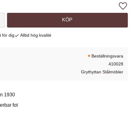
Lägg ti
KÖP
 för dig
Alltid hög kvalité
Beställningsvara
410028
Grythyttan Stålmöbler
an 1930
erbar fot