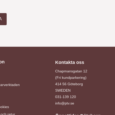
A
on
Kontakta oss
Chapmansgatan 12
(Fri kundparkering)
414 56 Göteborg
arverktaden
SWEDEN
031-139 120
info@ptv.se
ookies
och retur