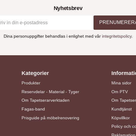
Nyhetsbrev
PRENUMERER
Dina personuppgifter behandlas i enlighet med vår
integritetspolicy
.
Kategorier
Informati
Produkter
Mina sidor
Reservdelar - Material - Tyger
Om PTV
Om Tapetserarverktaden
Om Tapetser
Fagas-band
Kundtjänst
Prisguide på möbelrenovering
Köpvillkor
Policy och c
Reklamation 