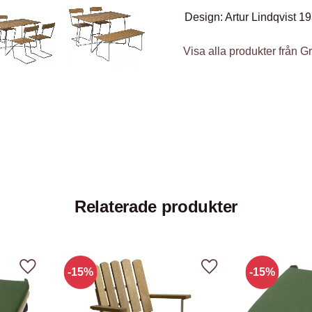
Design: Artur Lindqvist 1
Visa alla produkter från Gr
Relaterade produkter
15
%
15
%
Lägg till i favoriter
Lägg till i favoriter