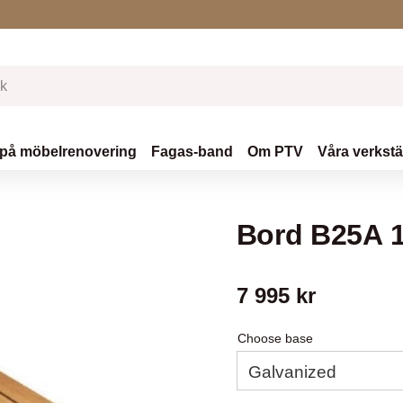
 på möbelrenovering
Fagas-band
Om PTV
Våra verkst
Bord B25A 
7 995
kr
Choose base