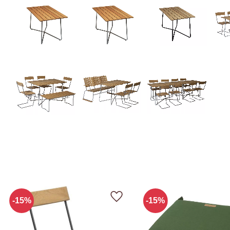
15
%
15
%
Lägg till i favoriter