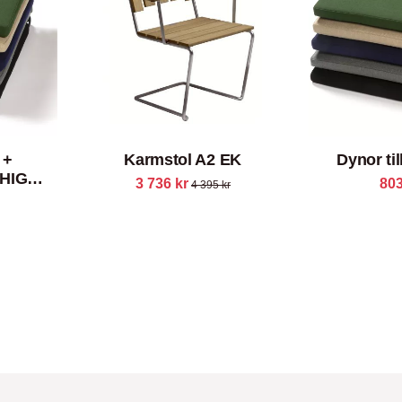
 +
Karmstol A2 EK
Dynor ti
l HIGH
3 736
kr
80
4 395
kr