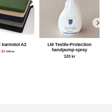
ll karmstol A2
LM Textile-Protection
handpump-spray
3
kr
945
kr
320
kr