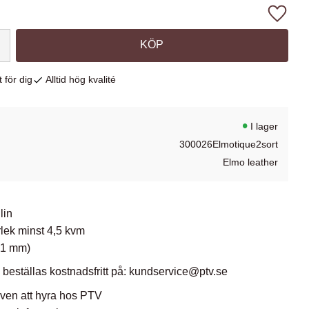
Lägg ti
KÖP
 för dig
Alltid hög kvalité
I lager
300026Elmotique2sort
Elmo leather
lin
rlek minst 4,5 kvm
 1 mm)
 beställas kostnadsfritt på: kundservice@ptv.se
 även att hyra hos PTV