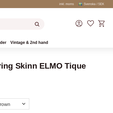
inkl. moms
Svenska
SEK
Kundvag
Favoriter
äder
Vintage & 2nd hand
ring Skinn ELMO Tique